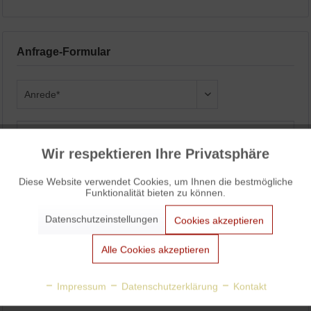
Anfrage-Formular
Wir respektieren Ihre Privatsphäre
Aktiv
Funktionale
Diese Website verwendet Cookies, um Ihnen die bestmögliche
Funktionalität bieten zu können.
Aktiv
Marketing
Datenschutzeinstellungen
Cookies akzeptieren
Aktiv
Tracking
Alle Cookies akzeptieren
Aktiv
Personalisierung
Impressum
Datenschutzerklärung
Kontakt