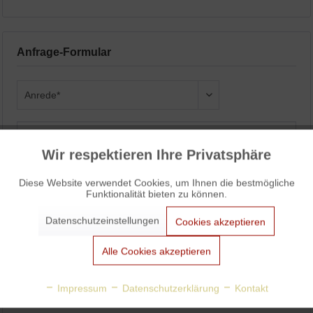
Anfrage-Formular
Wir respektieren Ihre Privatsphäre
Aktiv
Funktionale
Diese Website verwendet Cookies, um Ihnen die bestmögliche
Funktionalität bieten zu können.
Aktiv
Marketing
Datenschutzeinstellungen
Cookies akzeptieren
Aktiv
Tracking
Alle Cookies akzeptieren
Aktiv
Personalisierung
Impressum
Datenschutzerklärung
Kontakt