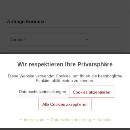
Anfrage-Formular
Wir respektieren Ihre Privatsphäre
Aktiv
Funktionale
Diese Website verwendet Cookies, um Ihnen die bestmögliche
Funktionalität bieten zu können.
Aktiv
Marketing
Datenschutzeinstellungen
Cookies akzeptieren
Aktiv
Tracking
Alle Cookies akzeptieren
Aktiv
Personalisierung
Impressum
Datenschutzerklärung
Kontakt