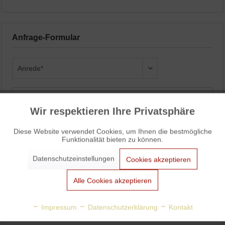
Anfrage-Formular
Wir respektieren Ihre Privatsphäre
Aktiv
Funktionale
Diese Website verwendet Cookies, um Ihnen die bestmögliche
Funktionalität bieten zu können.
Aktiv
Marketing
Datenschutzeinstellungen
Cookies akzeptieren
Aktiv
Tracking
Alle Cookies akzeptieren
Aktiv
Personalisierung
Impressum
Datenschutzerklärung
Kontakt