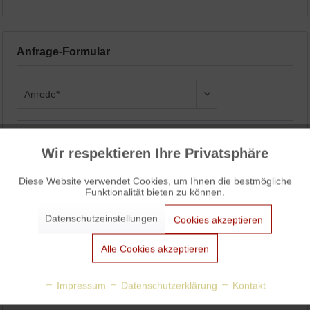
Anfrage-Formular
Wir respektieren Ihre Privatsphäre
Aktiv
Funktionale
Diese Website verwendet Cookies, um Ihnen die bestmögliche
Funktionalität bieten zu können.
Aktiv
Marketing
Datenschutzeinstellungen
Cookies akzeptieren
Aktiv
Tracking
Alle Cookies akzeptieren
Aktiv
Personalisierung
Impressum
Datenschutzerklärung
Kontakt