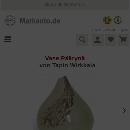
25 JAHRE MARKANTO
KOSTENLOSER VERSAND INNERHALB DEUTSCHLANDS
30 TAGE WIDERRUFSRECHT
VIELFÄLTIGE ZAHLUNGSMÖGLICHKEITEN
BESTPRICE-GARANTIE
Tel. 0221 9723920
English
Vase Päärynä
von Tapio Wirkkala