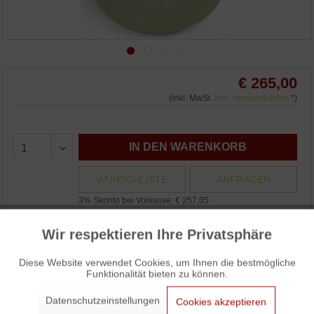
€ 265,00
(inkl. MwSt.
inkl. Versandkosten
*)
IN DEN WARENKORB
WUNSCHLISTE
ANFRAGEN
3% Skonto bei Vorkasse: € 257,05
Auf Lager und sofort versandbereit.
Wir respektieren Ihre Privatsphäre
Aktiv
Funktionale
Diese Website verwendet Cookies, um Ihnen die bestmögliche
Funktionalität bieten zu können.
Aktiv
Marketing
iittala Vase Päärynä von Tapio Wirkkala
Datenschutzeinstellungen
Cookies akzeptieren