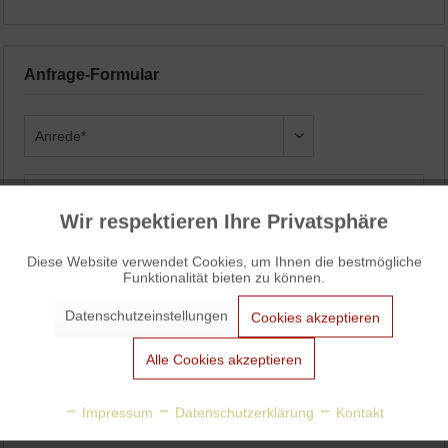
Anfrage-Formular
Wir respektieren Ihre Privatsphäre
Aktiv
Funktionale
Diese Website verwendet Cookies, um Ihnen die bestmögliche
Funktionalität bieten zu können.
Aktiv
Marketing
Datenschutzeinstellungen
Cookies akzeptieren
Aktiv
Tracking
Alle Cookies akzeptieren
Aktiv
Personalisierung
Impressum
Datenschutzerklärung
Kontakt