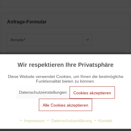
Anfrage-Formular
Wir respektieren Ihre Privatsphäre
Aktiv
Funktionale
Diese Website verwendet Cookies, um Ihnen die bestmögliche
Funktionalität bieten zu können.
Aktiv
Marketing
Datenschutzeinstellungen
Cookies akzeptieren
Aktiv
Tracking
Alle Cookies akzeptieren
Aktiv
Personalisierung
Impressum
Datenschutzerklärung
Kontakt