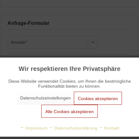
Anfrage-Formular
Wir respektieren Ihre Privatsphäre
Aktiv
Funktionale
Diese Website verwendet Cookies, um Ihnen die bestmögliche
Funktionalität bieten zu können.
Aktiv
Marketing
Datenschutzeinstellungen
Cookies akzeptieren
Aktiv
Tracking
Alle Cookies akzeptieren
Aktiv
Personalisierung
Impressum
Datenschutzerklärung
Kontakt