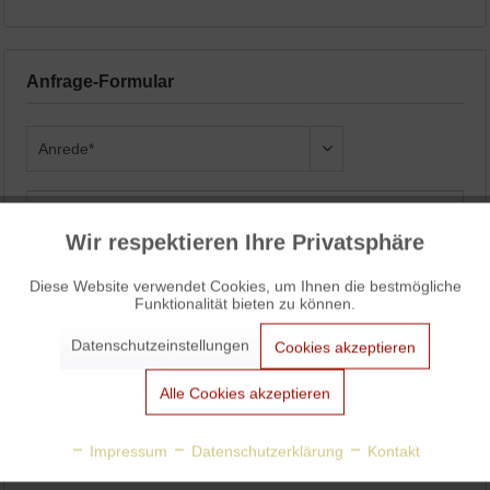
Anfrage-Formular
Wir respektieren Ihre Privatsphäre
Aktiv
Funktionale
Diese Website verwendet Cookies, um Ihnen die bestmögliche
Funktionalität bieten zu können.
Aktiv
Marketing
Datenschutzeinstellungen
Cookies akzeptieren
Aktiv
Tracking
Alle Cookies akzeptieren
Aktiv
Personalisierung
Impressum
Datenschutzerklärung
Kontakt