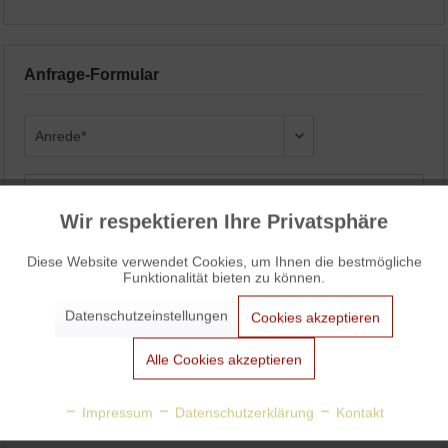
Anfrage-Formular
Wir respektieren Ihre Privatsphäre
Aktiv
Funktionale
Diese Website verwendet Cookies, um Ihnen die bestmögliche
Funktionalität bieten zu können.
Aktiv
Marketing
Datenschutzeinstellungen
Cookies akzeptieren
Aktiv
Tracking
Alle Cookies akzeptieren
Aktiv
Personalisierung
Impressum
Datenschutzerklärung
Kontakt