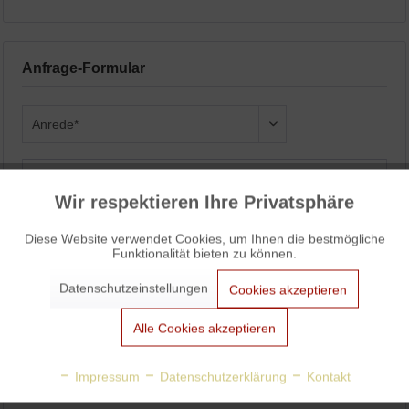
Anfrage-Formular
Wir respektieren Ihre Privatsphäre
Aktiv
Funktionale
Diese Website verwendet Cookies, um Ihnen die bestmögliche
Funktionalität bieten zu können.
Aktiv
Marketing
Datenschutzeinstellungen
Cookies akzeptieren
Aktiv
Tracking
Alle Cookies akzeptieren
Aktiv
Personalisierung
Impressum
Datenschutzerklärung
Kontakt