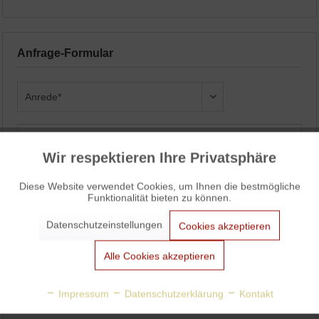
Anfrage-Formular
Wir respektieren Ihre Privatsphäre
Aktiv
Funktionale
Diese Website verwendet Cookies, um Ihnen die bestmögliche
Funktionalität bieten zu können.
Aktiv
Marketing
Datenschutzeinstellungen
Cookies akzeptieren
Aktiv
Tracking
Alle Cookies akzeptieren
Aktiv
Personalisierung
Impressum
Datenschutzerklärung
Kontakt