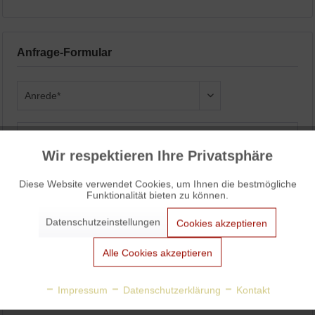
Anfrage-Formular
Wir respektieren Ihre Privatsphäre
Aktiv
Funktionale
Diese Website verwendet Cookies, um Ihnen die bestmögliche
Funktionalität bieten zu können.
Aktiv
Marketing
Datenschutzeinstellungen
Cookies akzeptieren
Aktiv
Tracking
Alle Cookies akzeptieren
Aktiv
Personalisierung
Impressum
Datenschutzerklärung
Kontakt