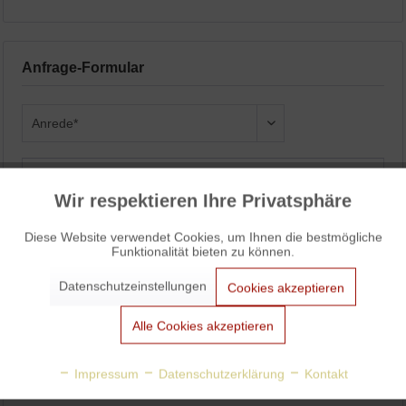
Anfrage-Formular
Wir respektieren Ihre Privatsphäre
Aktiv
Funktionale
Diese Website verwendet Cookies, um Ihnen die bestmögliche
Funktionalität bieten zu können.
Aktiv
Marketing
Datenschutzeinstellungen
Cookies akzeptieren
Aktiv
Tracking
Alle Cookies akzeptieren
Aktiv
Personalisierung
Impressum
Datenschutzerklärung
Kontakt