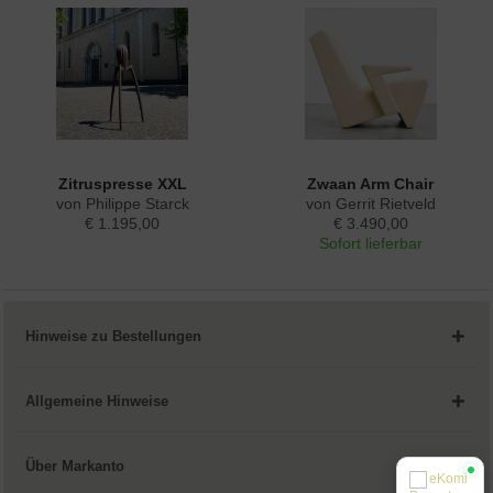
Zitruspresse XXL
Zwaan Arm Chair
von Philippe Starck
von Gerrit Rietveld
€ 1.195,00
€ 3.490,00
Sofort lieferbar
Hinweise zu Bestellungen
Allgemeine Hinweise
Über Markanto