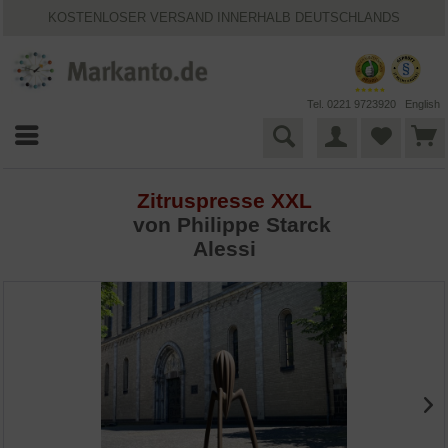
KOSTENLOSER VERSAND INNERHALB DEUTSCHLANDS
30 TAGE WIDERRUFSRECHT
VIELFÄLTIGE ZAHLUNGSMÖGLICHKEITEN
BESTPRICE-GARANTIE
25 JAHRE MARKANTO
Tel. 0221 9723920
English
Zitruspresse XXL
von Philippe Starck
Alessi