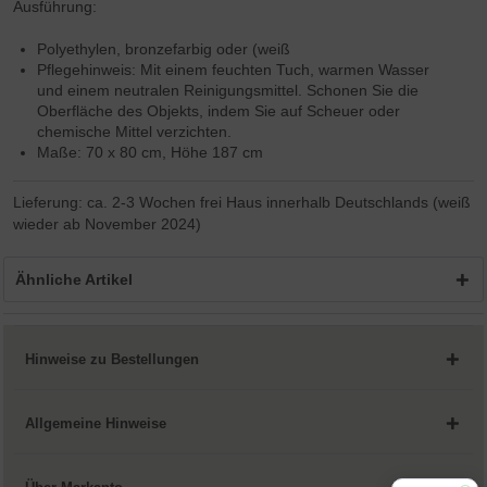
Ausführung:
Polyethylen, bronzefarbig oder (weiß
Pflegehinweis: Mit einem feuchten Tuch, warmen Wasser
und einem neutralen Reinigungsmittel. Schonen Sie die
Oberfläche des Objekts, indem Sie auf Scheuer oder
chemische Mittel verzichten.
Maße: 70 x 80 cm, Höhe 187 cm
Lieferung: ca. 2-3 Wochen frei Haus innerhalb Deutschlands (weiß
wieder ab November 2024)
Ähnliche Artikel
Hinweise zu Bestellungen
Allgemeine Hinweise