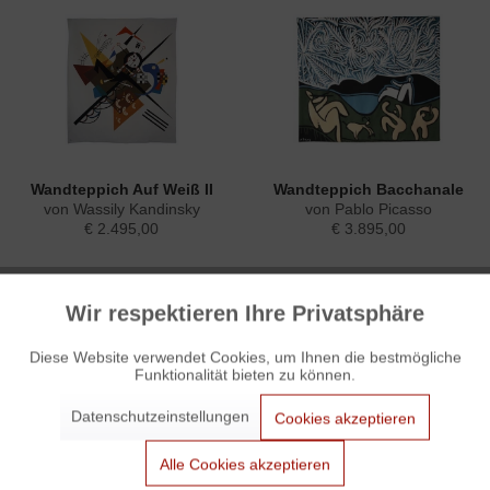
Wandteppich Auf Weiß II
Wandteppich Bacchanale
von Wassily Kandinsky
von Pablo Picasso
€ 2.495,00
€ 3.895,00
Wir respektieren Ihre Privatsphäre
Aktiv
Funktionale
Diese Website verwendet Cookies, um Ihnen die bestmögliche
Funktionalität bieten zu können.
Aktiv
Marketing
Datenschutzeinstellungen
Cookies akzeptieren
Aktiv
Tracking
Alle Cookies akzeptieren
Wandteppich Der Maler...
Wandteppich Dora Maar
von Pablo Picasso
von Pablo Picasso