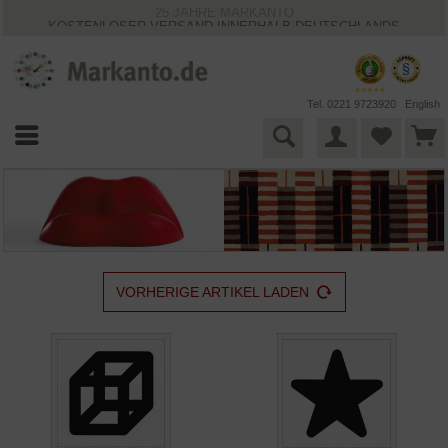
25 JAHRE MARKANTO
KOSTENLOSER VERSAND INNERHALB DEUTSCHLANDS
30 TAGE WIDERRUFSRECHT
VIELFÄLTIGE ZAHLUNGSMÖGLICHKEITEN
BESTPRICE-GARANTIE
Tel. 0221 9723920
English
VORHERIGE ARTIKEL LADEN