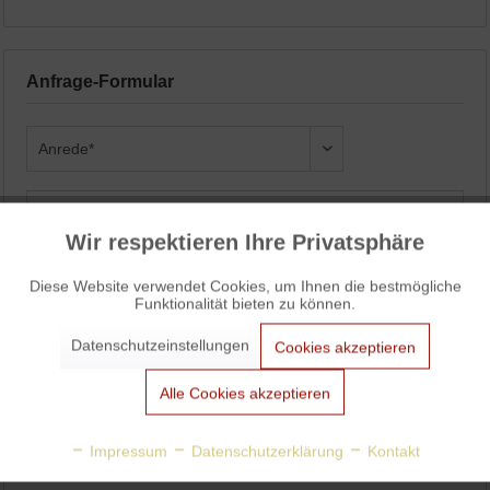
Anfrage-Formular
Wir respektieren Ihre Privatsphäre
Aktiv
Funktionale
Diese Website verwendet Cookies, um Ihnen die bestmögliche
Funktionalität bieten zu können.
Aktiv
Marketing
Datenschutzeinstellungen
Cookies akzeptieren
Aktiv
Tracking
Alle Cookies akzeptieren
Aktiv
Personalisierung
Impressum
Datenschutzerklärung
Kontakt