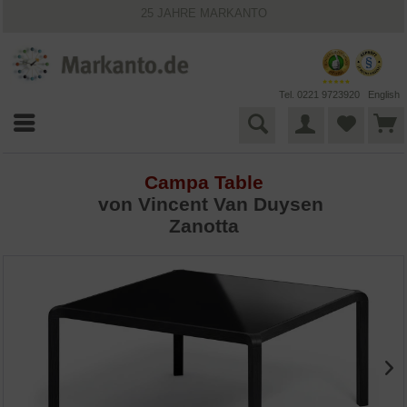
25 JAHRE MARKANTO
KOSTENLOSER VERSAND INNERHALB DEUTSCHLANDS
30 TAGE WIDERRUFSRECHT
VIELFÄLTIGE ZAHLUNGSMÖGLICHKEITEN
BESTPRICE-GARANTIE
Tel. 0221 9723920
English
Campa Table
von Vincent Van Duysen
Zanotta