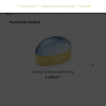
Aktiv
Personalisierung
Impressum
Datenschutzerklärung
Kontakt
Tags:
Jonathan Adler
,
Schöner Wohnen
,
Design USA
Aktiv
Service
Passende Artikel
Globo Schmuckdose big
€ 445,00 *