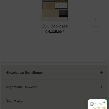
ESU Bookcase
€ 4.335,00 *
Hinweise zu Bestellungen
Allgemeine Hinweise
Über Markanto