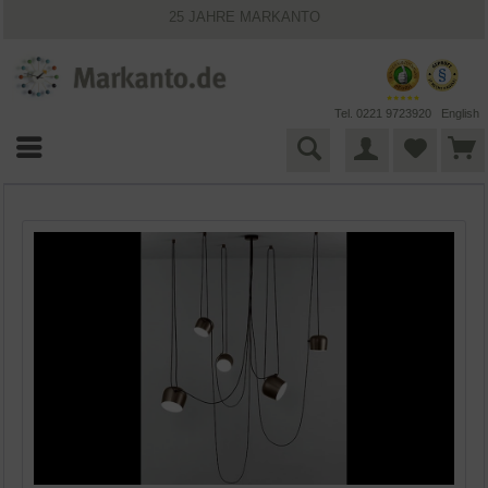
25 JAHRE MARKANTO
KOSTENLOSER VERSAND INNERHALB DEUTSCHLANDS
30 TAGE WIDERRUFSRECHT
VIELFÄLTIGE ZAHLUNGSMÖGLICHKEITEN
BESTPRICE-GARANTIE
Tel. 0221 9723920
English