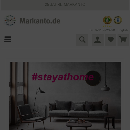
25 JAHRE MARKANTO
KOSTENLOSER VERSAND INNERHALB DEUTSCHLANDS
30 TAGE WIDERRUFSRECHT
VIELFÄLTIGE ZAHLUNGSMÖGLICHKEITEN
BESTPRICE-GARANTIE
Tel. 0221 9723920
English