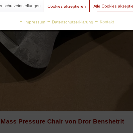
enschutzeinstellungen
Cookies akzeptieren
Alle Cookies akzepti
Impressum
Datenschutzerklärung
Kontakt
: Mass Pressure Chair von Dror Benshetrit