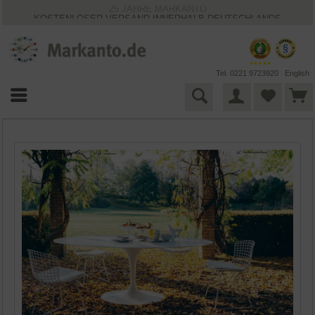
25 JAHRE MARKANTO
KOSTENLOSER VERSAND INNERHALB DEUTSCHLANDS
30 TAGE WIDERRUFSRECHT
VIELFÄLTIGE ZAHLUNGSMÖGLICHKEITEN
BESTPRICE-GARANTIE
Tel. 0221 9723920
English