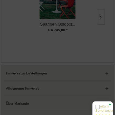
Saarinen Outdoor...
€ 4.745,00 *
Hinweise zu Bestellungen
Allgemeine Hinweise
Über Markanto