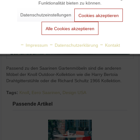
Funktionalität bieten zu können.
Aktiv
Marketing
Datenschutzeinstellungen
Cookies akzeptieren
Aktiv
Tracking
Alle Cookies akzeptieren
Aktiv
Personalisierung
Impressum
Datenschutzerklärung
Kontakt
Aktiv
Service
Passend zu den Saarinen Gartenmöbeln sind die anderen
Möbel der Knoll Outdoor-Kollektion wie die Harry Bertoia
Drahtgitterstühle oder die Richard Schultz 1966 Kollektion.
Tags:
Knoll
,
Eero Saarinen
,
Design USA
Passende Artikel