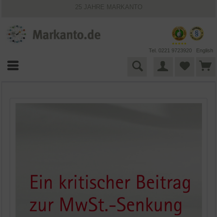
25 JAHRE MARKANTO
KOSTENLOSER VERSAND INNERHALB DEUTSCHLANDS
30 TAGE WIDERRUFSRECHT
VIELFÄLTIGE ZAHLUNGSMÖGLICHKEITEN
BESTPRICE-GARANTIE
Tel. 0221 9723920
English