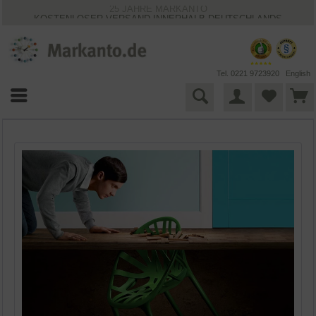
25 JAHRE MARKANTO
KOSTENLOSER VERSAND INNERHALB DEUTSCHLANDS
30 TAGE WIDERRUFSRECHT
VIELFÄLTIGE ZAHLUNGSMÖGLICHKEITEN
BESTPRICE-GARANTIE
Tel. 0221 9723920
English