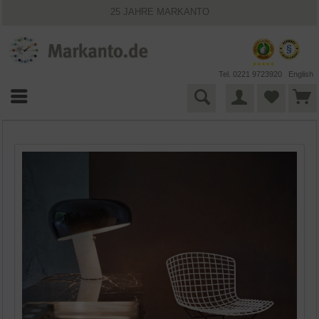
25 JAHRE MARKANTO
KOSTENLOSER VERSAND INNERHALB DEUTSCHLANDS
30 TAGE WIDERRUFSRECHT
VIELFÄLTIGE ZAHLUNGSMÖGLICHKEITEN
BESTPRICE-GARANTIE
Tel. 0221 9723920
English