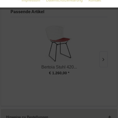
Impressum
Datenschutzerklärung
Kontakt
Tags:
Knoll
,
Harry Bertoia
,
Design Italien
Passende Artikel
Aktiv
Service
Bertoia Stuhl 420...
€ 1.260,00 *
Hinweise zu Bestellungen