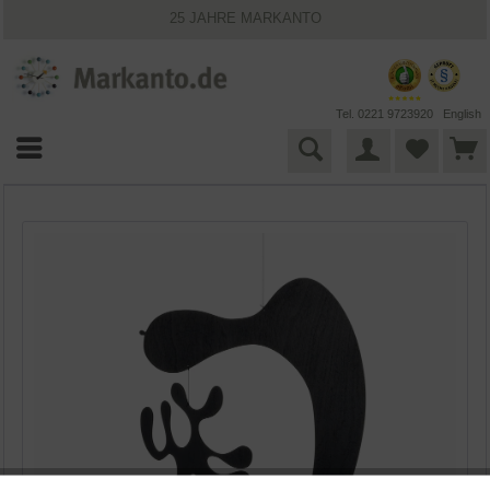
25 JAHRE MARKANTO
KOSTENLOSER VERSAND INNERHALB DEUTSCHLANDS
30 TAGE WIDERRUFSRECHT
VIELFÄLTIGE ZAHLUNGSMÖGLICHKEITEN
BESTPRICE-GARANTIE
Tel. 0221 9723920
English