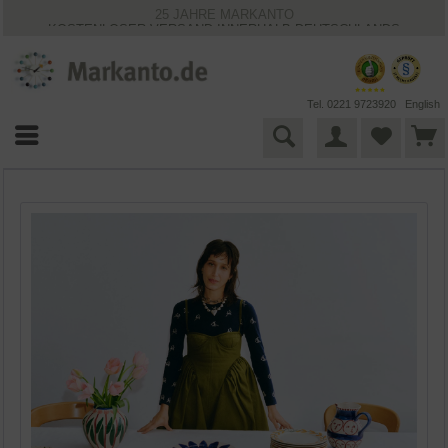
25 JAHRE MARKANTO
KOSTENLOSER VERSAND INNERHALB DEUTSCHLANDS
30 TAGE WIDERRUFSRECHT
VIELFÄLTIGE ZAHLUNGSMÖGLICHKEITEN
BESTPRICE-GARANTIE
Tel. 0221 9723920
English