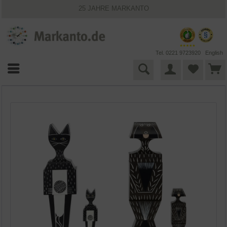
25 JAHRE MARKANTO
KOSTENLOSER VERSAND INNERHALB DEUTSCHLANDS
30 TAGE WIDERRUFSRECHT
VIELFÄLTIGE ZAHLUNGSMÖGLICHKEITEN
BESTPRICE-GARANTIE
Tel. 0221 9723920
English