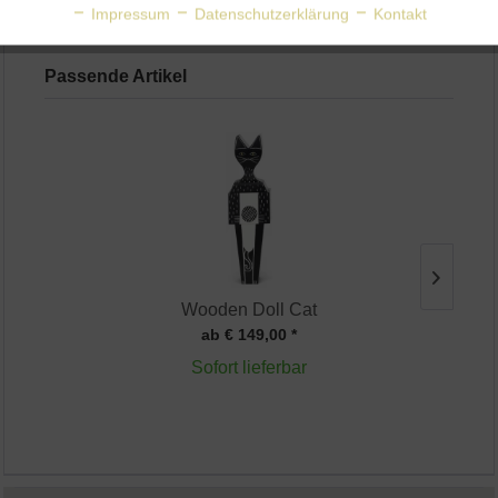
Aktiv
Personalisierung
Impressum
Datenschutzerklärung
Kontakt
Tags:
Vitra
,
Alexander Girard
,
Design USA
Aktiv
Service
Passende Artikel
Wooden Doll Cat
ab € 149,00 *
Sofort lieferbar