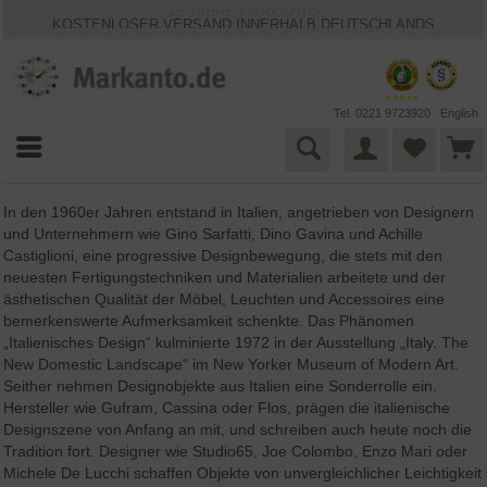
KOSTENLOSER VERSAND INNERHALB DEUTSCHLANDS
30 TAGE WIDERRUFSRECHT
VIELFÄLTIGE ZAHLUNGSMÖGLICHKEITEN
BESTPRICE-GARANTIE
25 JAHRE MARKANTO
Tel. 0221 9723920
English
In den 1960er Jahren entstand in Italien, angetrieben von Designern
und Unternehmern wie Gino Sarfatti, Dino Gavina und Achille
Castiglioni, eine progressive Designbewegung, die stets mit den
neuesten Fertigungstechniken und Materialien arbeitete und der
ästhetischen Qualität der Möbel, Leuchten und Accessoires eine
bemerkenswerte Aufmerksamkeit schenkte. Das Phänomen
„Italienisches Design“ kulminierte 1972 in der Ausstellung „Italy. The
New Domestic Landscape“ im New Yorker Museum of Modern Art.
Seither nehmen Designobjekte aus Italien eine Sonderrolle ein.
Hersteller wie Gufram, Cassina oder Flos, prägen die italienische
Designszene von Anfang an mit, und schreiben auch heute noch die
Tradition fort. Designer wie Studio65, Joe Colombo, Enzo Mari oder
Michele De Lucchi schaffen Objekte von unvergleichlicher Leichtigkeit