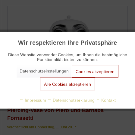
Wir respektieren Ihre Privatsphäre
Aktiv
Funktionale
Diese Website verwendet Cookies, um Ihnen die bestmögliche
Funktionalität bieten zu können.
Aktiv
Marketing
Datenschutzeinstellungen
Cookies akzeptieren
Aktiv
Tracking
Alle Cookies akzeptieren
Aktiv
Personalisierung
Impressum
Datenschutzerklärung
Kontakt
Piercing-Vase von Piero und Barnaba
Aktiv
Service
Fornasetti
veröffentlicht am Donnerstag, 1. Juni 2017