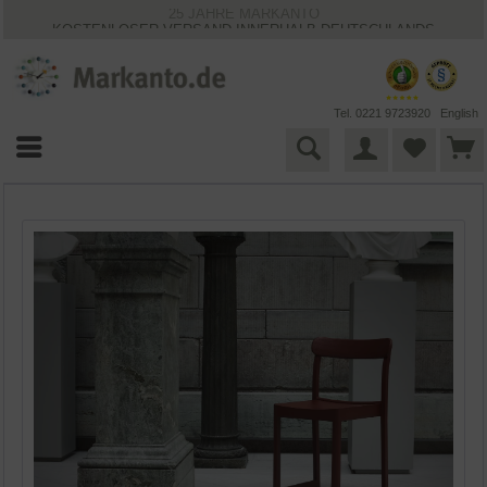
25 JAHRE MARKANTO
KOSTENLOSER VERSAND INNERHALB DEUTSCHLANDS
30 TAGE WIDERRUFSRECHT
VIELFÄLTIGE ZAHLUNGSMÖGLICHKEITEN
BESTPRICE-GARANTIE
Tel. 0221 9723920
English