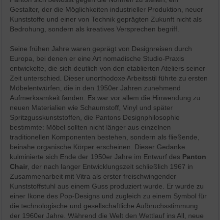
Gestalter, der die Möglichkeiten industrieller Produktion, neuer
Kunststoffe und einer von Technik geprägten Zukunft nicht als
Bedrohung, sondern als kreatives Versprechen begriff.
Seine frühen Jahre waren geprägt von Designreisen durch
Europa, bei denen er eine Art nomadische Studio-Praxis
entwickelte, die sich deutlich von den etablierten Ateliers seiner
Zeit unterschied. Dieser unorthodoxe Arbeitsstil führte zu ersten
Möbelentwürfen, die in den 1950er Jahren zunehmend
Aufmerksamkeit fanden. Es war vor allem die Hinwendung zu
neuen Materialien wie Schaumstoff, Vinyl und später
Spritzgusskunststoffen, die Pantons Designphilosophie
bestimmte: Möbel sollten nicht länger aus einzelnen
traditionellen Komponenten bestehen, sondern als fließende,
beinahe organische Körper erscheinen. Dieser Gedanke
kulminierte sich Ende der 1950er Jahre im Entwurf des
Panton
Chair
, der nach langer Entwicklungszeit schließlich 1967 in
Zusammenarbeit mit Vitra als erster freischwingender
Kunststoffstuhl aus einem Guss produziert wurde. Er wurde zu
einer Ikone des Pop-Designs und zugleich zu einem Symbol für
die technologische und gesellschaftliche Aufbruchsstimmung
der 1960er Jahre. Während die Welt den Wettlauf ins All, neue