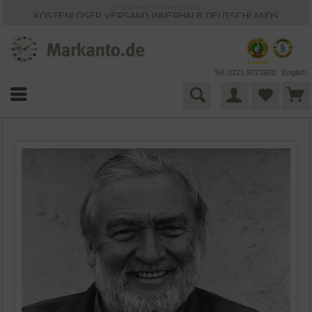
25 JAHRE MARKANTO
KOSTENLOSER VERSAND INNERHALB DEUTSCHLANDS
30 TAGE WIDERRUFSRECHT
VIELFÄLTIGE ZAHLUNGSMÖGLICHKEITEN
BESTPRICE-GARANTIE
Tel. 0221 9723920
English