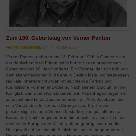
Zum 100. Geburtstag von Verner Panton
veröffentlicht am Mittwoch, 4. Februar 2026
Verner Panton, geboren am 13. Februar 1926 in Gamtofte auf
der dänischen Insel Fünen, zählt heute zu den prägendsten
Gestaltern des 20. Jahrhunderts. Ein Visionär, der sich früh von
dem skandinavischen Mid Century Design löste und stattdessen
radikale Inneneinrichtungen mt leuchtende Farben und
futuristische Formen entwickelte. Nach seinem Studium an der
Königlich Dänischen Kunstakademie in Kopenhagen begann er
zunächst eine kurze Zusammenarbeit mit Arne Jacobsen, die
sein Verständnis für formale Strenge schärfte, ihn aber
gleichzeitig in seinem Wunsch bestärkte, das gestalterische
Korsett der Nachkriegsmoderne hinter sich zu lassen. In einer
Zeit, in der Europa vom Wiederaufbau geprägt war und die
Designwelt auf funktionale Schlichtheit setzte, begann Verner
Panton sich bewusst gegen die Normen zu stellen, ein