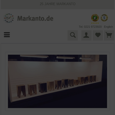
25 JAHRE MARKANTO
KOSTENLOSER VERSAND INNERHALB DEUTSCHLANDS
30 TAGE WIDERRUFSRECHT
VIELFÄLTIGE ZAHLUNGSMÖGLICHKEITEN
BESTPRICE-GARANTIE
Tel. 0221 9723920
English