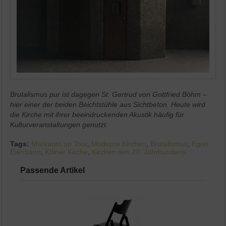
Brutalismus pur ist dagegen St. Gertrud von Gottfried Böhm
–
hier einer der beiden Beichtstühle aus Sichtbeton.
Heute wird
die Kirche mit ihrer beeindruckenden Akustik häufig für
Kulturveranstaltungen genutzt.
Tags:
Markanto on Tour
,
Moderne Kirchen
,
Brutalismus
,
Egon
Eiermann
,
Kölner Kirche
,
Kirchen des 20. Jahrhunderts
Passende Artikel