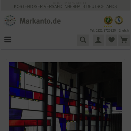
KOSTENLOSER VERSAND INNERHALB DEUTSCHLANDS
30 TAGE WIDERRUFSRECHT
VIELFÄLTIGE ZAHLUNGSMÖGLICHKEITEN
BESTPRICE-GARANTIE
25 JAHRE MARKANTO
Tel. 0221 9723920
English