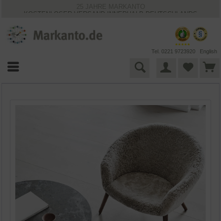
25 JAHRE MARKANTO
KOSTENLOSER VERSAND INNERHALB DEUTSCHLANDS
30 TAGE WIDERRUFSRECHT
VIELFÄLTIGE ZAHLUNGSMÖGLICHKEITEN
BESTPRICE-GARANTIE
Tel. 0221 9723920
English