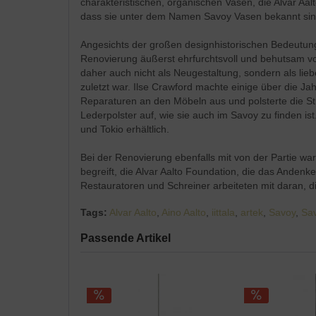
charakteristischen, organischen Vasen, die Alvar Aal
dass sie unter dem Namen Savoy Vasen bekannt si
Angesichts der großen designhistorischen Bedeutung
Renovierung äußerst ehrfurchtsvoll und behutsam vor
daher auch nicht als Neugestaltung, sondern als lie
zuletzt war. Ilse Crawford machte einige über die 
Reparaturen an den Möbeln aus und polsterte die Stü
Lederpolster auf, wie sie auch im Savoy zu finden ist
und Tokio erhältlich.
Bei der Renovierung ebenfalls mit von der Partie w
begreift, die Alvar Aalto Foundation, die das Anden
Restauratoren und Schreiner arbeiteten mit daran, 
Tags:
Alvar Aalto
,
Aino Aalto
,
iittala
,
artek
,
Savoy
,
Sa
Passende Artikel