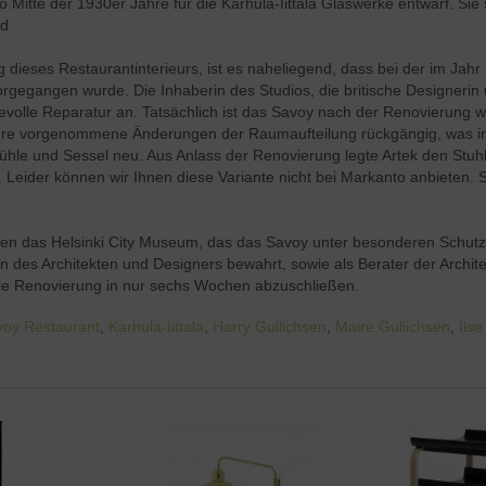
to Mitte der 1930er Jahre für die Karhula-Iittala Glaswerke entwarf. Si
nd
 dieses Restaurantinterieurs, ist es naheliegend, dass bei der im Ja
gegangen wurde. Die Inhaberin des Studios, die britische Designerin un
bevolle Reparatur an. Tatsächlich ist das Savoy nach der Renovierung 
Jahre vorgenommene Änderungen der Raumaufteilung rückgängig, was in
hle und Sessel neu. Aus Anlass der Renovierung legte Artek den Stuhl 
. Leider können wir Ihnen diese Variante nicht bei Markanto anbieten. Sie
aren das Helsinki City Museum, das das Savoy unter besonderen Schutz 
ken des Architekten und Designers bewahrt, sowie als Berater der Arch
die Renovierung in nur sechs Wochen abzuschließen.
voy Restaurant
,
Karhula-Iittala
,
Harry Gullichsen
,
Maire Gullichsen
,
Ils