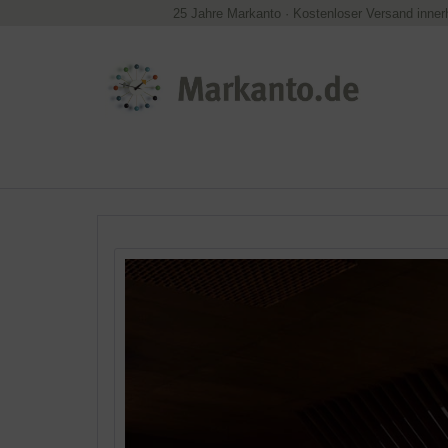
25 Jahre Markanto
·
Kostenloser Versand inner