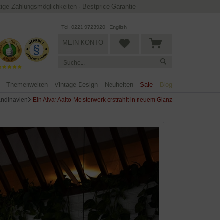
ltige Zahlungsmöglichkeiten
·
Bestprice-Garantie
Tel. 0221 9723920
English
MEIN KONTO
Themenwelten
Vintage Design
Neuheiten
Sale
Blog
ndinavien
Ein Alvar Aalto-Meisterwerk erstrahlt in neuem Glanz