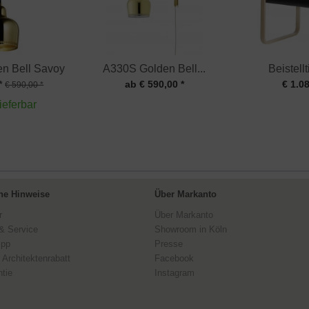
n Bell Savoy
A330S Golden Bell...
Beistell
*
ab € 590,00 *
€ 1.08
€ 590,00 *
lieferbar
ne Hinweise
Über Markanto
r
Über Markanto
& Service
Showroom in Köln
ipp
Presse
 Architektenrabatt
Facebook
tie
Instagram