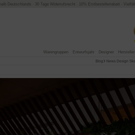
halb Deutschlands
·
30 Tage Widerrufsrecht
·
10% Erstbestellerrabatt
·
Vielfä
Warengruppen
Entwurfsjahr
Designer
Hersteller
Blog
News Design Ska