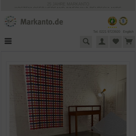
25 JAHRE MARKANTO
KOSTENLOSER VERSAND INNERHALB DEUTSCHLANDS
30 TAGE WIDERRUFSRECHT
VIELFÄLTIGE ZAHLUNGSMÖGLICHKEITEN
BESTPRICE-GARANTIE
Tel. 0221 9723920
English