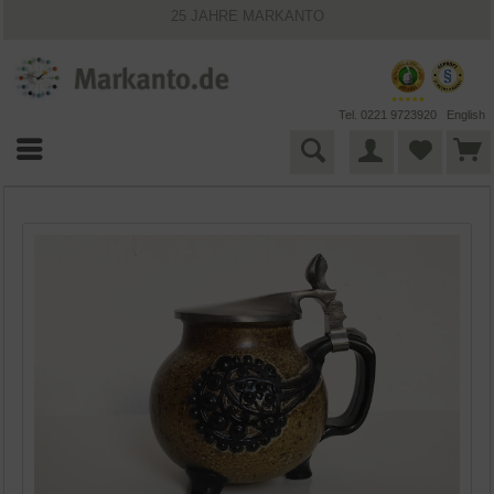
25 JAHRE MARKANTO
KOSTENLOSER VERSAND INNERHALB DEUTSCHLANDS
30 TAGE WIDERRUFSRECHT
VIELFÄLTIGE ZAHLUNGSMÖGLICHKEITEN
BESTPRICE-GARANTIE
Tel. 0221 9723920
English