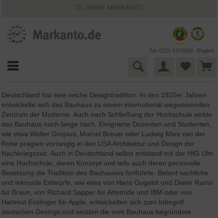
25 JAHRE MARKANTO
KOSTENLOSER VERSAND INNERHALB DEUTSCHLANDS
30 TAGE WIDERRUFSRECHT
VIELFÄLTIGE ZAHLUNGSMÖGLICHKEITEN
BESTPRICE-GARANTIE
Tel. 0221 9723920
English
Deutschland hat eine reiche Designtradition. In den 1920er Jahren
entwickelte sich das Bauhaus zu einem international wegweisenden
Zentrum der Moderne. Auch nach Schließung der Hochschule wirkte
das Bauhaus noch lange nach. Emigrierte Dozenten und Studenten,
wie etwa Walter Gropius, Marcel Breuer oder Ludwig Mies van der
Rohe prägten vorrangig in den USA Architektur und Design der
Nachkriegszeit. Auch in Deutschland selbst entstand mit der HfG Ulm
eine Hochschule, deren Konzept und teils auch deren personelle
Besetzung die Tradition des Bauhauses fortführte. Betont sachliche
und teknoide Entwürfe, wie etwa von Hans Gugelot und Dieter Rams
für Braun, von Richard Sapper für Artemide und IBM oder von
Hartmut Esslinger für Apple, entwickelten sich zum Inbegriff
deutschen Desings und setzten die vom Bauhaus begründete