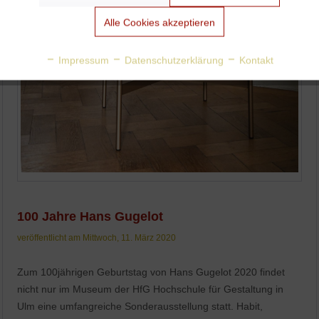
Aktiv
Tracking
Alle Cookies akzeptieren
Aktiv
Personalisierung
Impressum
Datenschutzerklärung
Kontakt
Aktiv
Service
100 Jahre Hans Gugelot
veröffentlicht am Mittwoch, 11. März 2020
Zum 100jährigen Geburtstag von Hans Gugelot 2020 findet
nicht nur im Museum der HfG Hochschule für Gestaltung in
Ulm eine umfangreiche Sonderausstellung statt. Habit,