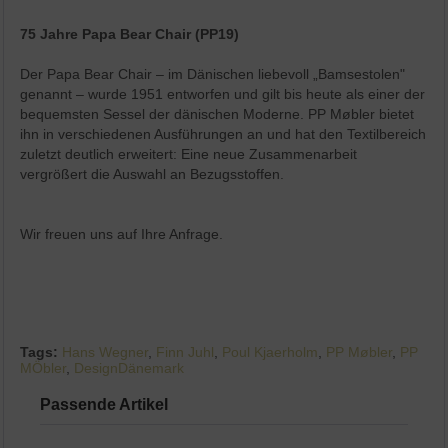
Aktiv
Service
75 Jahre Papa Bear Chair (PP19)
Der Papa Bear Chair – im Dänischen liebevoll „Bamsestolen"
genannt – wurde 1951 entworfen und gilt bis heute als einer der
bequemsten Sessel der dänischen Moderne. PP Møbler bietet
ihn in verschiedenen Ausführungen an und hat den Textilbereich
zuletzt deutlich erweitert: Eine neue Zusammenarbeit
vergrößert die Auswahl an Bezugsstoffen.
Wir freuen uns auf Ihre Anfrage.
Tags:
Hans Wegner
,
Finn Juhl
,
Poul Kjaerholm
,
PP Møbler
,
PP
MÖbler
,
DesignDänemark
Passende Artikel