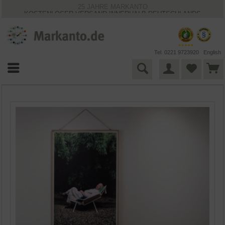
25 JAHRE MARKANTO
KOSTENLOSER VERSAND INNERHALB DEUTSCHLANDS
30 TAGE WIDERRUFSRECHT
VIELFÄLTIGE ZAHLUNGSMÖGLICHKEITEN
BESTPRICE-GARANTIE
Tel. 0221 9723920
English