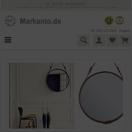
25 JAHRE MARKANTO
KOSTENLOSER VERSAND INNERHALB DEUTSCHLANDS
30 TAGE WIDERRUFSRECHT
VIELFÄLTIGE ZAHLUNGSMÖGLICHKEITEN
BESTPRICE-GARANTIE
Tel. 0221 9723920
English