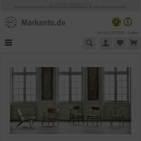
25 JAHRE MARKANTO
KOSTENLOSER VERSAND INNERHALB DEUTSCHLANDS
30 TAGE WIDERRUFSRECHT
VIELFÄLTIGE ZAHLUNGSMÖGLICHKEITEN
BESTPRICE-GARANTIE
Tel. 0221 9723920
English