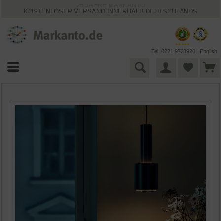
25 JAHRE MARKANTO
KOSTENLOSER VERSAND INNERHALB DEUTSCHLANDS
30 TAGE WIDERRUFSRECHT
VIELFÄLTIGE ZAHLUNGSMÖGLICHKEITEN
BESTPRICE-GARANTIE
Tel. 0221 9723920
English