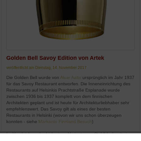
Golden Bell Savoy Edition von Artek
veröffentlicht am Dienstag, 14. November 2017
Die Golden Bell wurde von
Alvar Aalto
ursprünglich im Jahr 1937
für das Savoy Restaurant entworfen. Die Inneneinrichtung des
Restaurants auf Helsinkis Prachtstraße Esplanade wurde
zwischen 1936 bis 1937 komplett von dem finnischen
Architekten geplant und ist heute für Architekturliebhaber sehr
empfehlenswert. Das Savoy gilt als eines der besten
Restaurants in Helsinki (wovon wir uns schon überzeugen
konnten - siehe
Markanto Finnland Besuch
)
Im Vergleich zu der bisherigen Variante aus Stahlblech mit einer
Messingauflage ist die neue Version der Golden Bell komplett