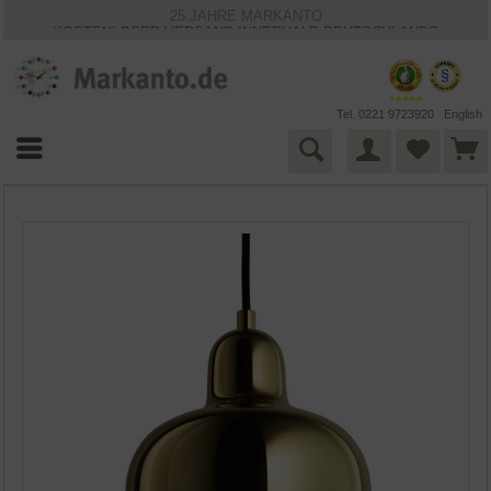
25 JAHRE MARKANTO
KOSTENLOSER VERSAND INNERHALB DEUTSCHLANDS
30 TAGE WIDERRUFSRECHT
VIELFÄLTIGE ZAHLUNGSMÖGLICHKEITEN
BESTPRICE-GARANTIE
Tel. 0221 9723920
English