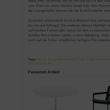
dabei eine Tischhöhe von 64 cm und sind in den zwe
oder iPad von einem Bertoia-Sesel oder dem Florence 
die Loungetische ebenso wie die Knoll Esstische wah
Zusätzlich präsentierte Knoll in Mailand eine u
bei uns auf Anfrage). Ein weiteres kleines Highlight
zahlreichen Farben gibt, waren für den europäischen
dunkles Rot erweitert (siehe unsere Abbildung, dass
noch auf die früher erhältlichen farbigen Porzellantis
Tags:
Knoll
,
Knoll International
,
Tulip Chair
,
Pedestal
Design Amerika
Passende Artikel