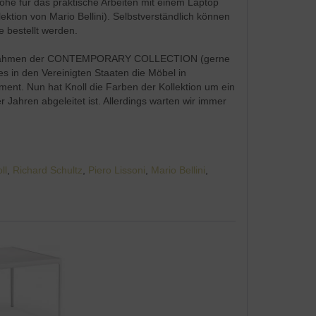
öhe für das praktische Arbeiten mit einem Laptop
ktion von Mario Bellini). Selbstverständlich können
 bestellt werden.
ni im Rahmen der CONTEMPORARY COLLECTION (gerne
es in den Vereinigten Staaten die Möbel in
ment. Nun hat Knoll die Farben der Kollektion um ein
Jahren abgeleitet ist. Allerdings warten wir immer
ll
,
Richard Schultz
,
Piero Lissoni
,
Mario Bellini
,