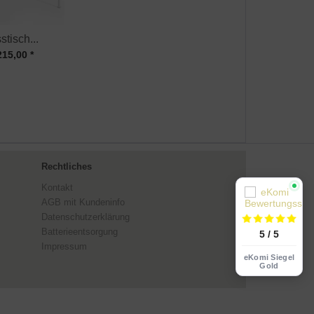
tisch...
215,00 *
Rechtliches
Kontakt
AGB mit Kundeninfo
Datenschutzerklärung
Batterieentsorgung
5 / 5
Impressum
eKomi Siegel
Gold