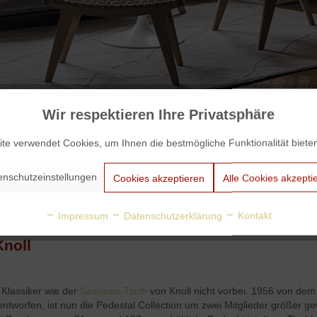
Wir respektieren Ihre Privatsphäre
te verwendet Cookies, um Ihnen die bestmögliche Funktionalität biete
enschutzeinstellungen
Cookies akzeptieren
Alle Cookies akzepti
Impressum
Datenschutzerklärung
Kontakt
Knoll
 Klassiker wie der
Saarinen-Tisch
von Knoll nicht vorbei. 1956 von de
) entworfen, ist nun die Pedestal Collection um zwei Mitglieder größe