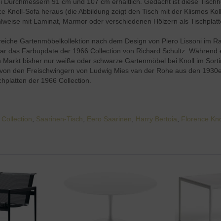
i Durchmessern 91 cm und 107 cm erhältlich. Gedacht ist diese Tischh
Knoll-Sofa heraus (die Abbildung zeigt den Tisch mit der Klismos Kolle
lweise mit Laminat, Marmor oder verschiedenen Hölzern als Tischplatte
mfangreiche Gartenmöbelkollektion nach dem Design von Piero Lisso
 war das Farbupdate der 1966 Collection von Richard Schultz. Während 
 Markt bisher nur weiße oder schwarze Gartenmöbel bei Knoll im Sorti
 von den Freischwingern von Ludwig Mies van der Rohe aus den 1930er 
chplatten der 1966 Collection.
 Collection
,
Saarinen-Tisch
,
Eero Saarinen
,
Harry Bertoia
,
Florence Kno