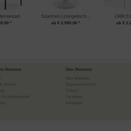
tensessel
Saarinen Loungetisch...
1966 Ess
89,00 *
ab € 2.990,00 *
ab € 2.
ne Hinweise
Über Markanto
r
Über Markanto
& Service
Showroom in Köln
ipp
Presse
 Architektenrabatt
Facebook
tie
Instagram