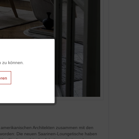
Aktiv
n zu können.
Aktiv
eren
Aktiv
Aktiv
Aktiv
m amerikanischen Architekten zusammen mit den
r geworden: Die neuen Saarinen-Loungetische haben