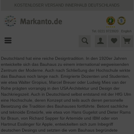
KOSTENLOSER VERSAND INNERHALB DEUTSCHLANDS
30 TAGE WIDERRUFSRECHT
VIELFÄLTIGE ZAHLUNGSMÖGLICHKEITEN
BESTPRICE-GARANTIE
25 JAHRE MARKANTO
Tel. 0221 9723920
English
Deutschland hat eine reiche Designtradition. In den 1920er Jahren
entwickelte sich das Bauhaus zu einem international wegweisenden
Zentrum der Moderne. Auch nach Schließung der Hochschule wirkte
das Bauhaus noch lange nach. Emigrierte Dozenten und Studenten,
wie etwa Walter Gropius, Marcel Breuer oder Ludwig Mies van der
Rohe prägten vorrangig in den USA Architektur und Design der
Nachkriegszeit. Auch in Deutschland selbst entstand mit der HfG Ulm
eine Hochschule, deren Konzept und teils auch deren personelle
Besetzung die Tradition des Bauhauses fortführte. Betont sachliche
und teknoide Entwürfe, wie etwa von Hans Gugelot und Dieter Rams
für Braun, von Richard Sapper für Artemide und IBM oder von
Hartmut Esslinger für Apple, entwickelten sich zum Inbegriff
deutschen Desings und setzten die vom Bauhaus begründete