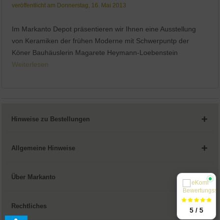
veröffentlicht am Donnerstag, 16. Mai 2013
Im Markanto Depot präsentieren wir Ihnen eine Ausstellung
von Keramiken der frühen Moderne mit Schwerpuntp der
Köner Bauhäuslerin Magarete Heymann-Loebenstein
Weiterlesen
Hinweise zu Bestellungen
Allgemeine Hinweise
Über Markanto
Rechtliches
5 / 5