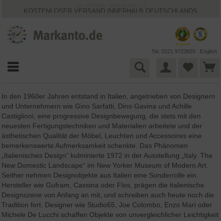
KOSTENLOSER VERSAND INNERHALB DEUTSCHLANDS
30 TAGE WIDERRUFSRECHT
VIELFÄLTIGE ZAHLUNGSMÖGLICHKEITEN
BESTPRICE-GARANTIE
25 JAHRE MARKANTO
Tel. 0221 9723920
English
In den 1960er Jahren entstand in Italien, angetrieben von Designern
und Unternehmern wie Gino Sarfatti, Dino Gavina und Achille
Castiglioni, eine progressive Designbewegung, die stets mit den
neuesten Fertigungstechniken und Materialien arbeitete und der
ästhetischen Qualität der Möbel, Leuchten und Accessoires eine
bemerkenswerte Aufmerksamkeit schenkte. Das Phänomen
„Italienisches Design“ kulminierte 1972 in der Ausstellung „Italy. The
New Domestic Landscape“ im New Yorker Museum of Modern Art.
Seither nehmen Designobjekte aus Italien eine Sonderrolle ein.
Hersteller wie Gufram, Cassina oder Flos, prägen die italienische
Designszene von Anfang an mit, und schreiben auch heute noch die
Tradition fort. Designer wie Studio65, Joe Colombo, Enzo Mari oder
Michele De Lucchi schaffen Objekte von unvergleichlicher Leichtigkeit